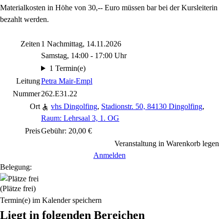
Materialkosten in Höhe von 30,-- Euro müssen bar bei der Kursleiterin
bezahlt werden.
Zeiten
1 Nachmittag, 14.11.2026
Samstag, 14:00 - 17:00 Uhr
1 Termin(e)
Leitung
Petra Mair-Empl
Nummer
262.E31.22
Ort
vhs Dingolfing
,
Stadionstr. 50, 84130 Dingolfing
,
Raum: Lehrsaal 3, 1. OG
Preis
Gebühr: 20,00 €
Veranstaltung in Warenkorb legen
Anmelden
Belegung:
(Plätze frei)
Termin(e) im Kalender speichern
Liegt in folgenden Bereichen