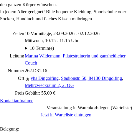
den ganzen Körper wünschen.
In jedem Alter geeignet! Bitte bequeme Kleidung, Sportschuhe oder
Socken, Handtuch und flaches Kissen mitbringen.
Zeiten
10 Vormittage, 23.09.2026 - 02.12.2026
Mittwoch, 10:15 - 11:15 Uhr
10 Termin(e)
Leitung
Marina Wildemann
, Pilatestrainerin und ganzheitlicher
Couch
Nummer
262.D31.16
Ort
vhs Dingolfing
,
Stadionstr. 50, 84130 Dingolfing
,
Mehrzweckraum 2, 2. OG
Preis
Gebühr: 55,00 €
Kontaktaufnahme
Veranstaltung in Warenkorb legen (Warteliste)
Jetzt in Warteliste eintragen
Belegung: